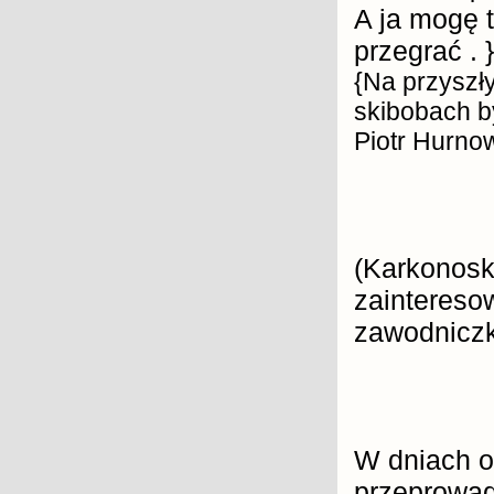
A ja mogę t
przegrać . }
{Na przyszły
skibobach b
Piotr Hurnow
(Karkonosk
zaintereso
zawodniczk
W dniach o
przeprowad