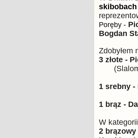
skibobach
reprezent
Pio
Poręby -
Bogdan St
Zdobyłem m
3 złote - 
(Slalom Gi
1 srebny -
1 brąz - D
W kategori
2 brązowy