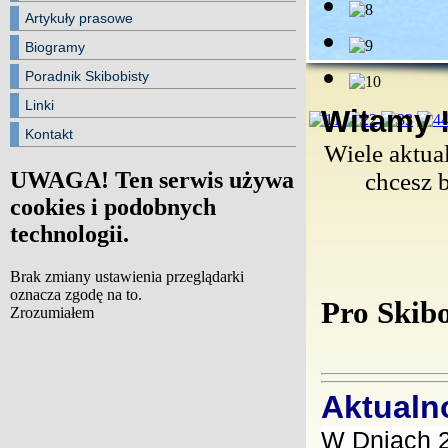
Artykuły prasowe
Biogramy
Poradnik Skibobisty
Linki
Witamy 
1
2
3
Kontakt
Wiele aktua
UWAGA! Ten serwis używa
chcesz b
cookies i podobnych
technologii.
Brak zmiany ustawienia przeglądarki
oznacza zgodę na to.
Pro Skib
Zrozumiałem
Aktualno
W Dniach 2