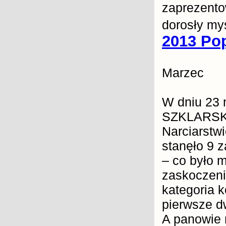
zaprezento
dorosły my
2013 Po
Marzec
W dniu 23
SZKLARSKI
Narciarstw
stanęło 9 z
– co było 
zaskoczeni
kategoria k
pierwsze dw
A panowie