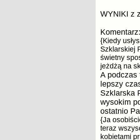
WYNIKI z 
Komentarz
{Kiedy usły
Szklarskiej 
świetny spos
jeżdżą na s
A podczas 
lepszy cza
Szklarska P
wysokim po
ostatnio P
{Ja osobiści
teraz wszysc
kobietami pr