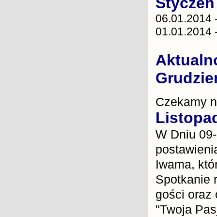
Styczeń
06.01.2014 -
01.01.2014 -
Aktualno
Grudzie
Czekamy n
Listopa
W Dniu 09-
postawieni
Iwama, któr
Spotkanie 
gości oraz
"Twoja Pasj