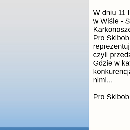
W dniu 11 l
w Wiśle - S
Karkonosze
Pro Skibob
reprezentu
czyli prze
Gdzie w kat
konkurencj
nimi...
Pro Skibob