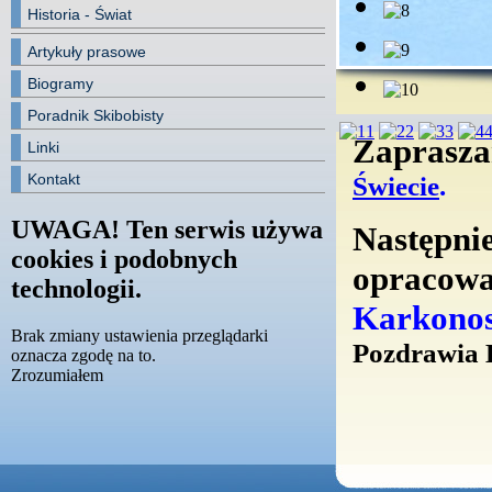
Historia - Świat
Artykuły prasowe
Biogramy
Poradnik Skibobisty
1
2
3
Zaprasza
Linki
Kontakt
Świecie
.
UWAGA! Ten serwis używa
Następnie
cookies i podobnych
opracow
technologii.
Karkonos
Brak zmiany ustawienia przeglądarki
Pozdrawia 
oznacza zgodę na to.
Zrozumiałem